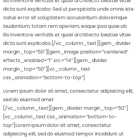
illo inventore veritatis et quasi architecto beatae vitae
dicta sunt explicabo. Sed ut perspiciatis unde omnis iste
natus error sit voluptatem accusantium doloremque
laudantium, totam rem aperiam, eaque ipsa quae ab
illo inventore veritatis et quasi architecto beatae vitae
dicta sunt explicabo.[/vc_column_text][gem_divider
margin_top=”50″][gem_image position=”centered”
effects_enabled=”1″ src=”14″][gem_divider
margin_top=”50″][vc_column_text
css_animation=”bottom-to-top”]
Lorem ipsum dolor sit amet, consectetur adipisicing elit,
sed do eiusmod amet
[/vc_column_text][gem_divider margin_top=”50″]
[vc_column_text css_animation=”bottom-to-
top”]Lorem ipsum dolor sit amet, consectetur
adipisicing elit, sed do eiusmod tempor incididunt ut