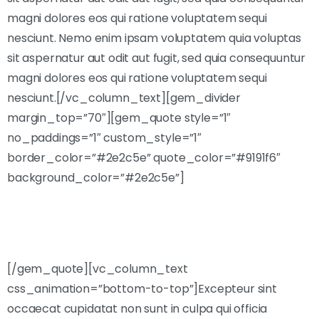
magni dolores eos qui ratione voluptatem sequi
nesciunt. Nemo enim ipsam voluptatem quia voluptas
sit aspernatur aut odit aut fugit, sed quia consequuntur
magni dolores eos qui ratione voluptatem sequi
nesciunt.[/vc_column_text][gem_divider
margin_top=”70″][gem_quote style=”1″
no_paddings=”1″ custom_style=”1″
border_color=”#2e2c5e” quote_color=”#9191f6″
background_color=”#2e2c5e”]
…Lorem ipsum dolor sit amet, consectetur adipisicing
elit, sed do eiusmod tempor incididunt ut labore et
dolore magna aliqua!
[/gem_quote][vc_column_text
css_animation=”bottom-to-top”]Excepteur sint
occaecat cupidatat non sunt in culpa qui officia