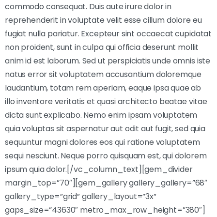
commodo consequat. Duis aute irure dolor in
reprehenderit in voluptate velit esse cillum dolore eu
fugiat nulla pariatur. Excepteur sint occaecat cupidatat
non proident, sunt in culpa qui officia deserunt mollit
anim id est laborum. Sed ut perspiciatis unde omnis iste
natus error sit voluptatem accusantium doloremque
laudantium, totam rem aperiam, eaque ipsa quae ab
illo inventore veritatis et quasi architecto beatae vitae
dicta sunt explicabo. Nemo enim ipsam voluptatem
quia voluptas sit aspernatur aut odit aut fugit, sed quia
sequuntur magni dolores eos qui ratione voluptatem
sequi nesciunt. Neque porro quisquam est, qui dolorem
ipsum quia dolor.[/vc_column_text][gem_divider
margin_top=”70″][gem_gallery gallery_gallery=”68″
gallery_type=”grid” gallery_layout=”3x”
gaps_size=”43630″ metro_max_row_height=”380″]