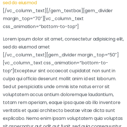
sed do eiusmod
[/vc_column_text][/gem_textbox][gem_divider
margin_top=”70″][vc_column_text
css_animation=”bottom-to-top”]
Lorem ipsum dolor sit amet, consectetur adipisicing elit,
sed do eiusmod amet
[/vc_column_text][gem_divider margin_top=”50″]
[vc_column_text css_animation=”bottom-to-
top”]Excepteur sint occaecat cupidatat non sunt in
culpa qui officia deserunt mollit anim id est laborum.
Sed ut perspiciatis unde omnis iste natus error sit
voluptatem accus antium doloremque laudantium,
totam rem aperiam, eaque ipsa quae ab illo inventore
veritatis et quasi architecto beatae vitae dicta sunt
explicabo. Nemo enim ipsam voluptatem quia voluptas
sit aspernatur aut odit aut fugit, sed quia consequuntur