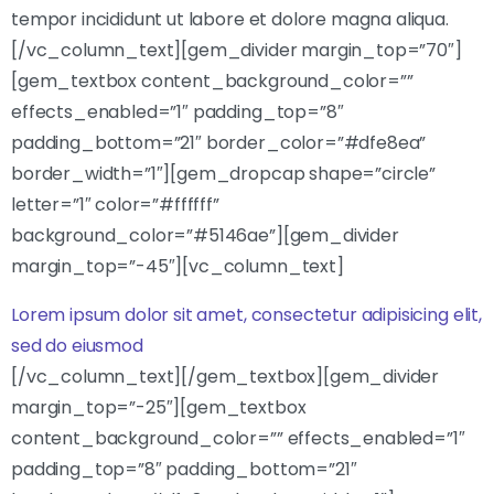
tempor incididunt ut labore et dolore magna aliqua.
[/vc_column_text][gem_divider margin_top=”70″]
[gem_textbox content_background_color=””
effects_enabled=”1″ padding_top=”8″
padding_bottom=”21″ border_color=”#dfe8ea”
border_width=”1″][gem_dropcap shape=”circle”
letter=”1″ color=”#ffffff”
background_color=”#5146ae”][gem_divider
margin_top=”-45″][vc_column_text]
Lorem ipsum dolor sit amet, consectetur adipisicing elit,
sed do eiusmod
[/vc_column_text][/gem_textbox][gem_divider
margin_top=”-25″][gem_textbox
content_background_color=”” effects_enabled=”1″
padding_top=”8″ padding_bottom=”21″