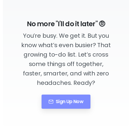
No more "I'll do it later" 🤨
You’re busy. We get it. But you
know what’s even busier? That
growing to-do list. Let’s cross
some things off together,
faster, smarter, and with zero
headaches. Ready?
Sign Up Now