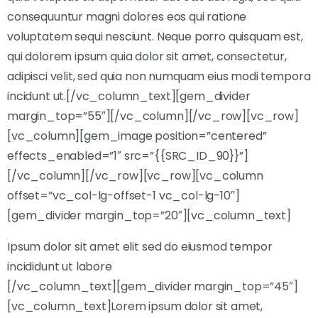
consequuntur magni dolores eos qui ratione
voluptatem sequi nesciunt. Neque porro quisquam est,
qui dolorem ipsum quia dolor sit amet, consectetur,
adipisci velit, sed quia non numquam eius modi tempora
incidunt ut.[/vc_column_text][gem_divider
margin_top=”55″][/vc_column][/vc_row][vc_row]
[vc_column][gem_image position=”centered”
effects_enabled=”1″ src=”{{SRC_ID_90}}”]
[/vc_column][/vc_row][vc_row][vc_column
offset=”vc_col-lg-offset-1 vc_col-lg-10″]
[gem_divider margin_top=”20″][vc_column_text]
Ipsum dolor sit amet elit sed do eiusmod tempor
incididunt ut labore
[/vc_column_text][gem_divider margin_top=”45″]
[vc_column_text]Lorem ipsum dolor sit amet,