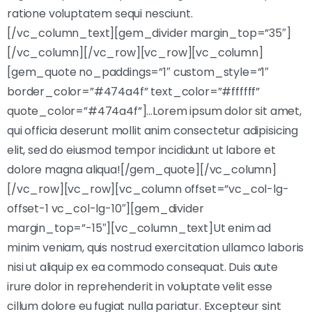
ratione voluptatem sequi nesciunt.
[/vc_column_text][gem_divider margin_top=”35″]
[/vc_column][/vc_row][vc_row][vc_column]
[gem_quote no_paddings=”1″ custom_style=”1″
border_color=”#474a4f” text_color=”#ffffff”
quote_color=”#474a4f”]…Lorem ipsum dolor sit amet,
qui officia deserunt mollit anim consectetur adipisicing
elit, sed do eiusmod tempor incididunt ut labore et
dolore magna aliqua![/gem_quote][/vc_column]
[/vc_row][vc_row][vc_column offset=”vc_col-lg-
offset-1 vc_col-lg-10″][gem_divider
margin_top=”-15″][vc_column_text]Ut enim ad
minim veniam, quis nostrud exercitation ullamco laboris
nisi ut aliquip ex ea commodo consequat. Duis aute
irure dolor in reprehenderit in voluptate velit esse
cillum dolore eu fugiat nulla pariatur. Excepteur sint