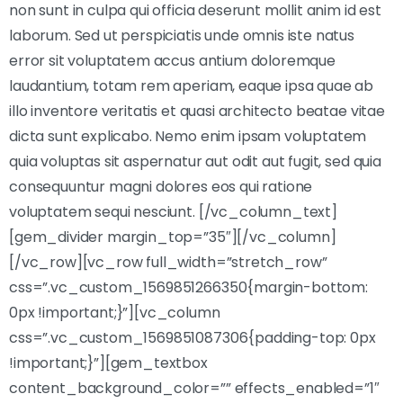
non sunt in culpa qui officia deserunt mollit anim id est
laborum. Sed ut perspiciatis unde omnis iste natus
error sit voluptatem accus antium doloremque
laudantium, totam rem aperiam, eaque ipsa quae ab
illo inventore veritatis et quasi architecto beatae vitae
dicta sunt explicabo. Nemo enim ipsam voluptatem
quia voluptas sit aspernatur aut odit aut fugit, sed quia
consequuntur magni dolores eos qui ratione
voluptatem sequi nesciunt. [/vc_column_text]
[gem_divider margin_top=”35″][/vc_column]
[/vc_row][vc_row full_width=”stretch_row”
css=”.vc_custom_1569851266350{margin-bottom:
0px !important;}”][vc_column
css=”.vc_custom_1569851087306{padding-top: 0px
!important;}”][gem_textbox
content_background_color=”” effects_enabled=”1″