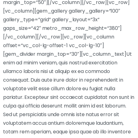
margin_top=”50″][/vc_column][/vc_row][vc_row]
[vc_column][gem_gallery gallery_gallery=”100″
gallery_type=”grid” gallery_layout=”3x”
gaps_size=”42″ metro_max_row_height=”380″]
[/vc_column][/vc_row][vc_row][vc_column
offset=”vc_col-lg-offset-1 vc_col-lg-10″]
[gem_divider margin_top=”30″][vc_column_text]Ut
enim ad minim veniam, quis nostrud exercitation
ullamco laboris nisi ut aliquip ex ea commodo
consequat. Duis aute irure dolor in reprehenderit in
voluptate velit esse cillum dolore eu fugiat nulla
pariatur. Excepteur sint occaecat cupidatat non sunt in
culpa qui officia deserunt mollit anim id est laborum.
Sed ut perspiciatis unde omnis iste natus error sit
voluptatem accus antium doloremque laudantium,
totam rem aperiam, eaque ipsa quae ab illo inventore