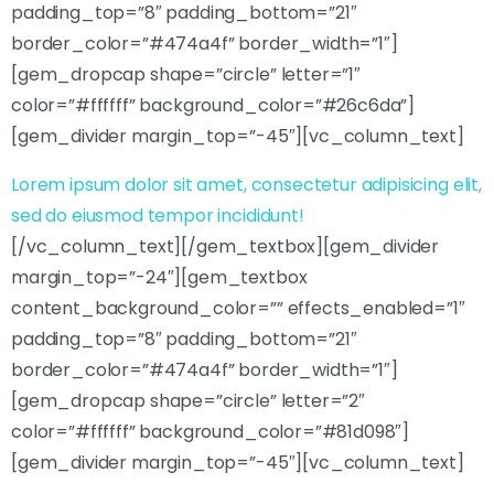
padding_top=”8″ padding_bottom=”21″
border_color=”#474a4f” border_width=”1″]
[gem_dropcap shape=”circle” letter=”1″
color=”#ffffff” background_color=”#26c6da”]
[gem_divider margin_top=”-45″][vc_column_text]
Lorem ipsum dolor sit amet, consectetur adipisicing elit,
sed do eiusmod tempor incididunt!
[/vc_column_text][/gem_textbox][gem_divider
margin_top=”-24″][gem_textbox
content_background_color=”” effects_enabled=”1″
padding_top=”8″ padding_bottom=”21″
border_color=”#474a4f” border_width=”1″]
[gem_dropcap shape=”circle” letter=”2″
color=”#ffffff” background_color=”#81d098″]
[gem_divider margin_top=”-45″][vc_column_text]