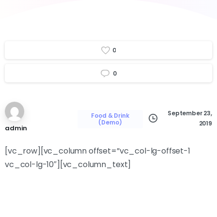
0
0
September 23,
Food & Drink
(Demo)
2019
admin
[vc_row][vc_column offset=”vc_col-lg-offset-1
vc_col-lg-10″][vc_column_text]
Duis aute irure dolor in reprehenderit in voluptate velit
esse cillum dolore eu fugiat nulla pariatur. Excepteur
sint occaecat cupidatat non proident!