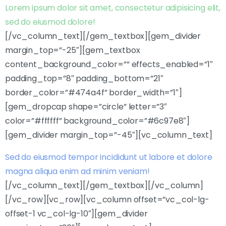
Lorem ipsum dolor sit amet, consectetur adipisicing elit,
sed do eiusmod dolore!
[/vc_column_text][/gem_textbox][gem_divider
margin_top=”-25″][gem_textbox
content_background_color=”” effects_enabled=”1″
padding_top=”8″ padding_bottom=”21″
border_color=”#474a4f” border_width=”1″]
[gem_dropcap shape=”circle” letter=”3″
color=”#ffffff” background_color=”#6c97e8″]
[gem_divider margin_top=”-45″][vc_column_text]
Sed do eiusmod tempor incididunt ut labore et dolore
magna aliqua enim ad minim veniam!
[/vc_column_text][/gem_textbox][/vc_column]
[/vc_row][vc_row][vc_column offset=”vc_col-lg-
offset-1 vc_col-lg-10″][gem_divider